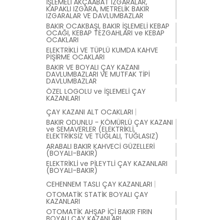
İŞLEMELİ AKÇAABAT IZGARALAR,
KAPAKLI IZGARA, METRELİK BAKIR
IZGARALAR VE DAVLUMBAZLAR
BAKIR OCAKBAŞI, BAKIR İŞLEMELİ KEBAP
OCAĞI, KEBAP TEZGAHLARI ve KEBAP
OCAKLARI
ELEKTRİKLİ VE TÜPLÜ KUMDA KAHVE
PİŞİRME OCAKLARI
BAKIR VE BOYALI ÇAY KAZANI
DAVLUMBAZLARI VE MUTFAK TİPİ
DAVLUMBAZLAR
ÖZEL LOGOLU ve İŞLEMELİ ÇAY
KAZANLARI
ÇAY KAZANI ALT OCAKLARI
BAKIR ODUNLU - KÖMÜRLÜ ÇAY KAZANI
ve SEMAVERLER (ELEKTRİKLİ,
ELEKTRİKSİZ VE TUĞLALI, TUĞLASIZ)
ARABALI BAKIR KAHVECİ GÜZELLERİ
(BOYALI-BAKIR)
ELEKTRİKLİ ve PİLEYTLİ ÇAY KAZANLARI
(BOYALI-BAKIR)
CEHENNEM TASLI ÇAY KAZANLARI
OTOMATİK STATİK BOYALI ÇAY
KAZANLARI
OTOMATİK AHŞAP İÇİ BAKIR FIRIN
BOYALI ÇAY KAZANLARI