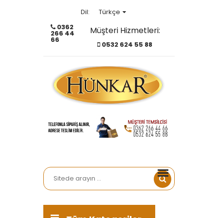
Türkçe
Dil:
0362
Müşteri Hizmetleri:
266 44
Türkçe
66
0532 624 55 88
English