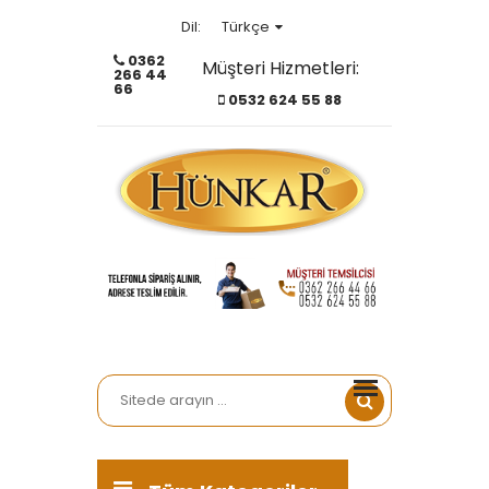
Türkçe
Dil:
0362
Müşteri Hizmetleri:
266 44
Türkçe
66
0532 624 55 88
English