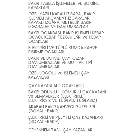
BAKIR TABELA İŞLEMELERİ VE ŞÖMİNE
KAPAKLARI
ÖZEL YAZILI KAPALI IZGARA , BAKIR
İŞLEMELİ AKÇAABAT IZGARALAR,
KAPAKLI IZGARA, METRELİK BAKIR
IZGARALAR VE DAVLUMBAZLAR
BAKIR OCAKBAŞI, BAKIR İŞLEMELİ KEBAP
OCAĞI, KEBAP TEZGAHLARI ve KEBAP
OCAKLARI
ELEKTRİKLİ VE TÜPLÜ KUMDA KAHVE
PİŞİRME OCAKLARI
BAKIR VE BOYALI ÇAY KAZANI
DAVLUMBAZLARI VE MUTFAK TİPİ
DAVLUMBAZLAR
ÖZEL LOGOLU ve İŞLEMELİ ÇAY
KAZANLARI
ÇAY KAZANI ALT OCAKLARI
BAKIR ODUNLU - KÖMÜRLÜ ÇAY KAZANI
ve SEMAVERLER (ELEKTRİKLİ,
ELEKTRİKSİZ VE TUĞLALI, TUĞLASIZ)
ARABALI BAKIR KAHVECİ GÜZELLERİ
(BOYALI-BAKIR)
ELEKTRİKLİ ve PİLEYTLİ ÇAY KAZANLARI
(BOYALI-BAKIR)
CEHENNEM TASLI ÇAY KAZANLARI