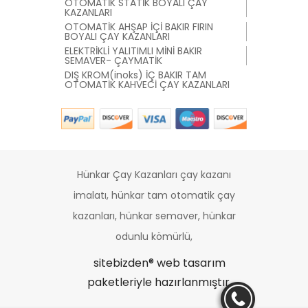
OTOMATİK STATİK BOYALI ÇAY
KAZANLARI
OTOMATİK AHŞAP İÇİ BAKIR FIRIN
BOYALI ÇAY KAZANLARI
ELEKTRİKLİ YALITIMLI MİNİ BAKIR
SEMAVER- ÇAYMATİK
DIŞ KROM(inoks) İÇ BAKIR TAM
OTOMATİK KAHVECİ ÇAY KAZANLARI
Hünkar Çay Kazanları çay kazanı
imalatı, hünkar tam otomatik çay
kazanları, hünkar semaver, hünkar
odunlu kömürlü,
sitebizden®
web tasarım
paketleriyle hazırlanmıştır.