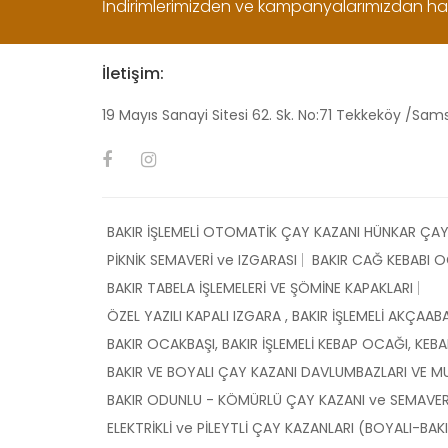
İndirimlerimizden ve kampanyalarımızdan ha
İletişim:
19 Mayıs Sanayi Sitesi 62. Sk. No:71 Tekkeköy /Sa
BAKIR İŞLEMELİ OTOMATİK ÇAY KAZANI HÜNKAR ÇAY
PİKNİK SEMAVERİ ve IZGARASI
BAKIR CAĞ KEBABI 
BAKIR TABELA İŞLEMELERİ VE ŞÖMİNE KAPAKLARI
ÖZEL YAZILI KAPALI IZGARA , BAKIR İŞLEMELİ AKÇA
BAKIR OCAKBAŞI, BAKIR İŞLEMELİ KEBAP OCAĞI, KE
BAKIR VE BOYALI ÇAY KAZANI DAVLUMBAZLARI VE M
BAKIR ODUNLU - KÖMÜRLÜ ÇAY KAZANI ve SEMAVERLER
ELEKTRİKLİ ve PİLEYTLİ ÇAY KAZANLARI (BOYALI-BAK