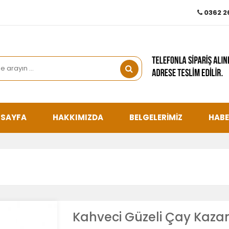
0362 2
 SAYFA
HAKKIMIZDA
BELGELERİMİZ
HABE
Kahveci Güzeli Çay Kazan