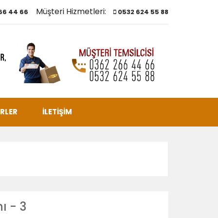
Müşteri Hizmetleri:
66 44 66
0532 624 55 88
RLER
İLETİŞİM
ı - 3