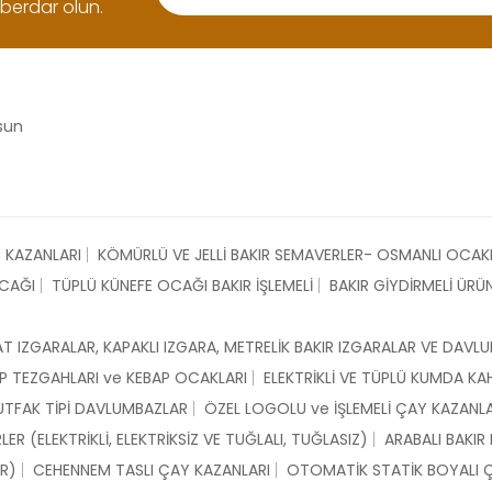
berdar olun.
msun
 KAZANLARI
KÖMÜRLÜ VE JELLİ BAKIR SEMAVERLER- OSMANLI OCAK
OCAĞI
TÜPLÜ KÜNEFE OCAĞI BAKIR İŞLEMELİ
BAKIR GİYDİRMELİ ÜRÜ
ABAT IZGARALAR, KAPAKLI IZGARA, METRELİK BAKIR IZGARALAR VE DAV
BAP TEZGAHLARI ve KEBAP OCAKLARI
ELEKTRİKLİ VE TÜPLÜ KUMDA KA
UTFAK TİPİ DAVLUMBAZLAR
ÖZEL LOGOLU ve İŞLEMELİ ÇAY KAZANLA
 (ELEKTRİKLİ, ELEKTRİKSİZ VE TUĞLALI, TUĞLASIZ)
ARABALI BAKIR
IR)
CEHENNEM TASLI ÇAY KAZANLARI
OTOMATİK STATİK BOYALI 