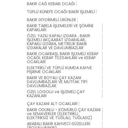
BAKIR CAĞ KEBABI OCAĞI
TÜPLÜ KÜNEFE OCAĞI BAKIR İŞLEMELİ
BAKIR GİYDİRMELİ ÜRÜNLER
BAKIR TABELA İŞLEMELERİ VE ŞÖMİNE
KAPAKLARI
ÖZEL YAZILI KAPALI IZGARA , BAKIR
İŞLEMELİ AKÇAABAT IZGARALAR,
KAPAKLI IZGARA, METRELİK BAKIR
IZGARALAR VE DAVLUMBAZLAR
BAKIR OCAKBAŞI, BAKIR İŞLEMELİ KEBAP
OCAĞI, KEBAP TEZGAHLARI ve KEBAP
OCAKLARI
ELEKTRİKLİ VE TÜPLÜ KUMDA KAHVE
PİŞİRME OCAKLARI
BAKIR VE BOYALI ÇAY KAZANI
DAVLUMBAZLARI VE MUTFAK TİPİ
DAVLUMBAZLAR
ÖZEL LOGOLU ve İŞLEMELİ ÇAY
KAZANLARI
ÇAY KAZANI ALT OCAKLARI
BAKIR ODUNLU - KÖMÜRLÜ ÇAY KAZANI
ve SEMAVERLER (ELEKTRİKLİ,
ELEKTRİKSİZ VE TUĞLALI, TUĞLASIZ)
ARABALI BAKIR KAHVECİ GÜZELLERİ
(BOYALI-BAKIR)