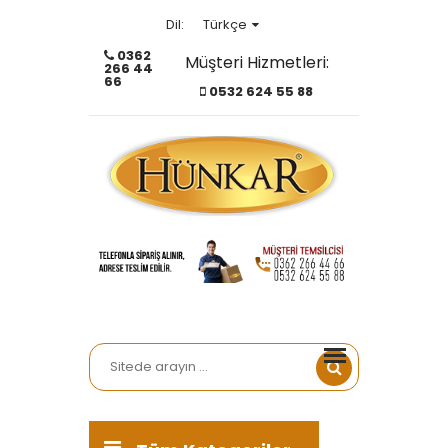
Türkçe
Dil:
0362
Müşteri Hizmetleri:
266 44
Türkçe
66
0532 624 55 88
English