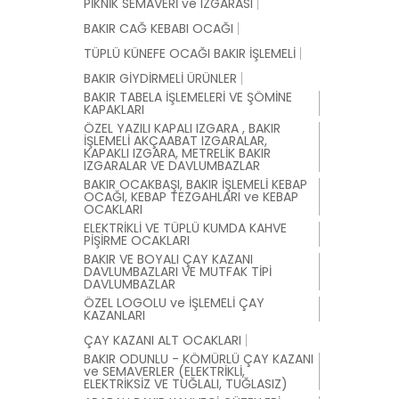
PİKNİK SEMAVERİ ve IZGARASI
BAKIR CAĞ KEBABI OCAĞI
TÜPLÜ KÜNEFE OCAĞI BAKIR İŞLEMELİ
BAKIR GİYDİRMELİ ÜRÜNLER
BAKIR TABELA İŞLEMELERİ VE ŞÖMİNE
KAPAKLARI
ÖZEL YAZILI KAPALI IZGARA , BAKIR
İŞLEMELİ AKÇAABAT IZGARALAR,
KAPAKLI IZGARA, METRELİK BAKIR
IZGARALAR VE DAVLUMBAZLAR
BAKIR OCAKBAŞI, BAKIR İŞLEMELİ KEBAP
OCAĞI, KEBAP TEZGAHLARI ve KEBAP
OCAKLARI
ELEKTRİKLİ VE TÜPLÜ KUMDA KAHVE
PİŞİRME OCAKLARI
BAKIR VE BOYALI ÇAY KAZANI
DAVLUMBAZLARI VE MUTFAK TİPİ
DAVLUMBAZLAR
ÖZEL LOGOLU ve İŞLEMELİ ÇAY
KAZANLARI
ÇAY KAZANI ALT OCAKLARI
BAKIR ODUNLU - KÖMÜRLÜ ÇAY KAZANI
ve SEMAVERLER (ELEKTRİKLİ,
ELEKTRİKSİZ VE TUĞLALI, TUĞLASIZ)