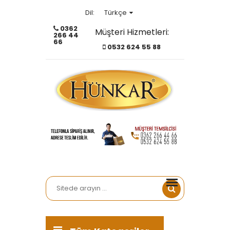
Türkçe
Dil:
0362
Müşteri Hizmetleri:
266 44
Türkçe
66
0532 624 55 88
English