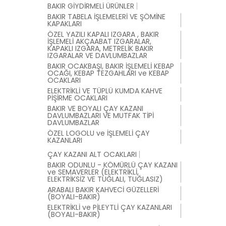
BAKIR GİYDİRMELİ ÜRÜNLER
BAKIR TABELA İŞLEMELERİ VE ŞÖMİNE
KAPAKLARI
ÖZEL YAZILI KAPALI IZGARA , BAKIR
İŞLEMELİ AKÇAABAT IZGARALAR,
KAPAKLI IZGARA, METRELİK BAKIR
IZGARALAR VE DAVLUMBAZLAR
BAKIR OCAKBAŞI, BAKIR İŞLEMELİ KEBAP
OCAĞI, KEBAP TEZGAHLARI ve KEBAP
OCAKLARI
ELEKTRİKLİ VE TÜPLÜ KUMDA KAHVE
PİŞİRME OCAKLARI
BAKIR VE BOYALI ÇAY KAZANI
DAVLUMBAZLARI VE MUTFAK TİPİ
DAVLUMBAZLAR
ÖZEL LOGOLU ve İŞLEMELİ ÇAY
KAZANLARI
ÇAY KAZANI ALT OCAKLARI
BAKIR ODUNLU - KÖMÜRLÜ ÇAY KAZANI
ve SEMAVERLER (ELEKTRİKLİ,
ELEKTRİKSİZ VE TUĞLALI, TUĞLASIZ)
ARABALI BAKIR KAHVECİ GÜZELLERİ
(BOYALI-BAKIR)
ELEKTRİKLİ ve PİLEYTLİ ÇAY KAZANLARI
(BOYALI-BAKIR)