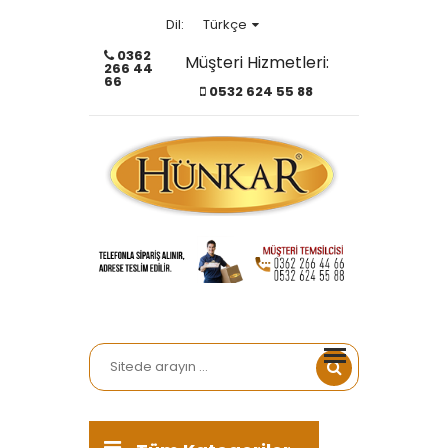
Türkçe
Dil:
0362
Müşteri Hizmetleri:
266 44
Türkçe
66
0532 624 55 88
English